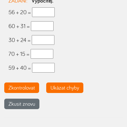
ZADÁNÍ:
Vypočítej.
56 + 20 =
60 + 31 =
30 + 24 =
70 + 15 =
59 + 40 =
Zkontrolovat
Ukázat chyby
Zkusit znovu